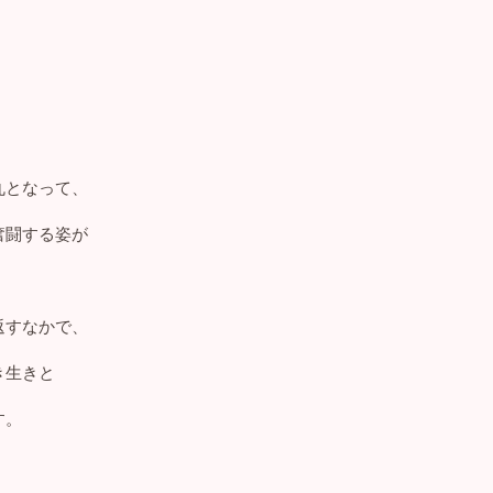
、
丸となって、
奮闘する姿が
返すなかで、
き生きと
す。