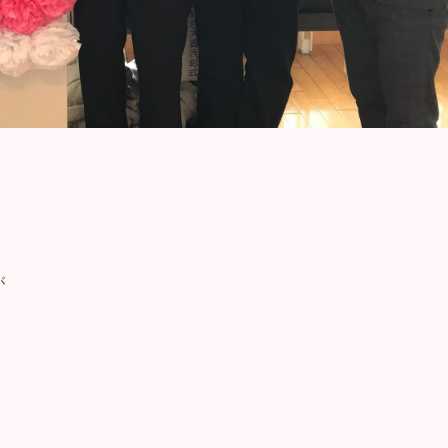
」
が
。