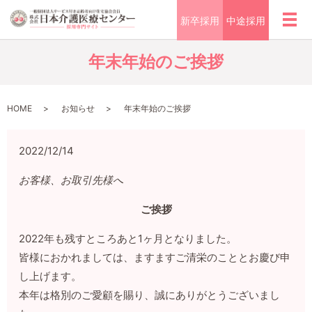
新卒採用
中途採用
メ
年末年始のご挨拶
HOME
お知らせ
年末年始のご挨拶
2022/12/14
お客様、お取引先様へ
ご挨拶
2022年も残すところあと1ヶ月となりました。
皆様におかれましては、ますますご清栄のこととお慶び申
し上げます。
本年は格別のご愛顧を賜り、誠にありがとうございまし