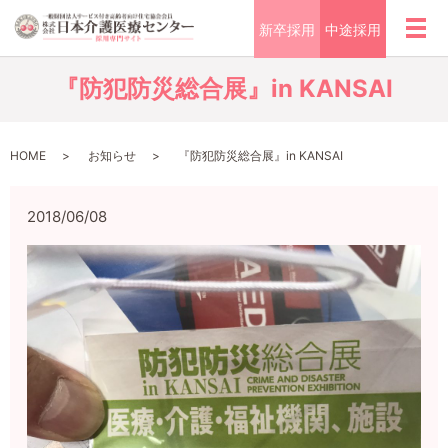
新卒採用
中途採用
メ
『防犯防災総合展』in KANSAI
HOME
お知らせ
『防犯防災総合展』in KANSAI
2018/06/08